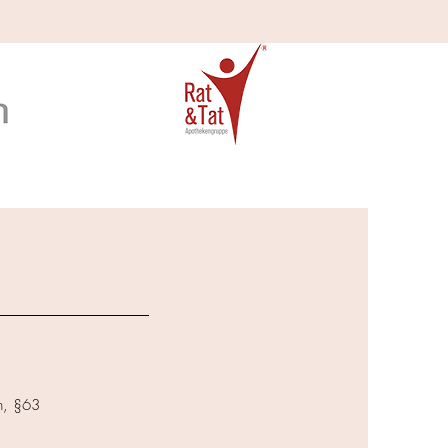
h, §63