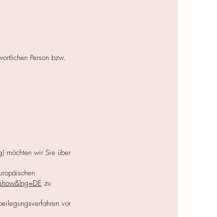
wortlichen Person bzw.
g) möchten wir Sie über
Europäischen
.show&lng=DE
zu
tbeilegungsverfahren vor