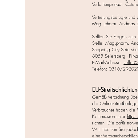
Verleihungsstaat: Österr
Vertretungsbefugte und 
Mag. pharm. Andreas Z
Sollten Sie Fragen zum 
Stelle: Mag.pharm. And
Shopping City Seiersb
8055 Seiersberg - Pirka
E-Mail-Adresse:
zeller@
Telefon: 0316/29202
EU-Streitschlichtu
Gemäß Verordnung über 
die Online-Streitbeilegu
Verbraucher haben die 
Kommission unter
http
richten. Die dafür notw
Wir möchten Sie jedoch 
einer Verbraucherschlich