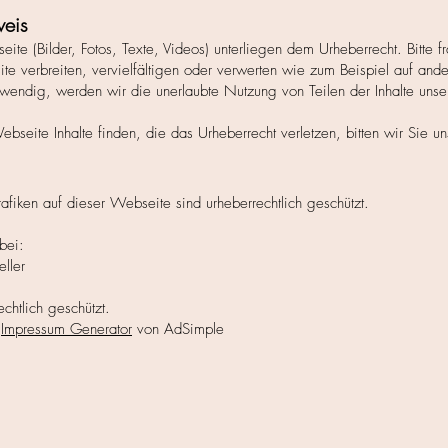
weis
eite (Bilder, Fotos, Texte, Videos) unterliegen dem Urheberrecht. Bitte 
ite verbreiten, vervielfältigen oder verwerten wie zum Beispiel auf and
otwendig, werden wir die unerlaubte Nutzung von Teilen der Inhalte unser
ebseite Inhalte finden, die das Urheberrecht verletzen, bitten wir Sie un
rafiken auf dieser Webseite sind urheberrechtlich geschützt.
bei:
ller
echtlich geschützt.
m
Impressum Generator
von AdSimple