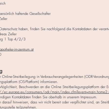
eich
persönlich haftende Gesellschafter
eller
Datenschutz haben, finden Sie nachfolgend die Kontaktdaten der verant
reas Zeller
erg 1 Top 4/2/3
apotheke-im-zentrum.at
0
ng
Online-Streitbeilegung in Verbraucherangelegenheiten (ODR-Verordnun
ngsplattform (OS-Plattform) informieren.
Möglichkeit, Beschwerden an die Online Streitbeilegungsplattform der 
s://ec.europa.eu/consumers/odr/main/index.cfm?event=main.home2
endigen Kontaktdaten finden Sie oberhalb in unserem Impressum.
darauf hinweisen, dass wir nicht bereit oder verpflichtet sind, an Strei
tungsstelle teilzunehmen.