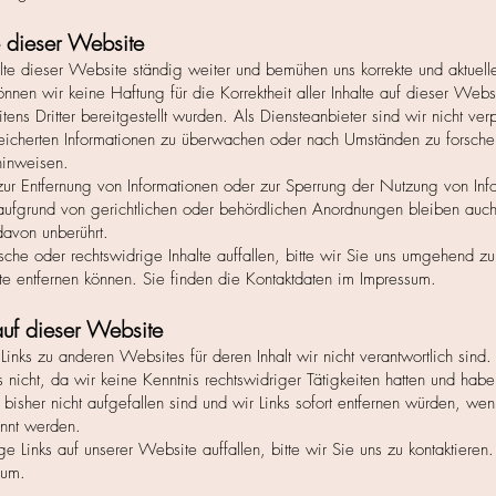
e dieser Website
lte dieser Website ständig weiter und bemühen uns korrekte und aktuell
können wir keine Haftung für die Korrektheit aller Inhalte auf dieser We
itens Dritter bereitgestellt wurden. Als Diensteanbieter sind wir nicht verp
peicherten Informationen zu überwachen oder nach Umständen zu forsche
hinweisen.
zur Entfernung von Informationen oder zur Sperrung der Nutzung von In
ufgrund von gerichtlichen oder behördlichen Anordnungen bleiben auch 
davon unberührt.
sche oder rechtswidrige Inhalte auffallen, bitte wir Sie uns umgehend zu
lte entfernen können. Sie finden die Kontaktdaten im Impressum.
auf dieser Website
inks zu anderen Websites für deren Inhalt wir nicht verantwortlich sind. 
s nicht, da wir keine Kenntnis rechtswidriger Tätigkeiten hatten und habe
 bisher nicht aufgefallen sind und wir Links sofort entfernen würden, wen
annt werden.
 Links auf unserer Website auffallen, bitte wir Sie uns zu kontaktieren.
sum.