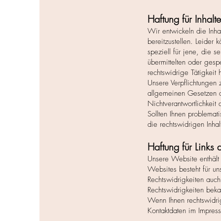
Haftung für Inhalt
Wir entwickeln die Inha
bereitzustellen. Leider 
speziell für jene, die se
übermittelten oder ges
rechtswidrige Tätigkeit 
Unsere Verpflichtungen 
allgemeinen Gesetzen a
Nichtverantwortlichkeit 
Sollten Ihnen problemati
die rechtswidrigen Inha
Haftung für Links 
Unsere Website enthält L
Websites besteht für un
Rechtswidrigkeiten auch
Rechtswidrigkeiten bek
Wenn Ihnen rechtswidrige
Kontaktdaten im Impres