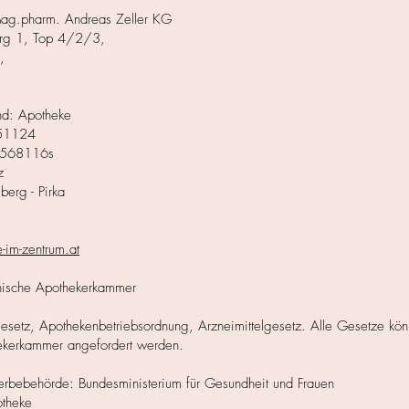
ag.pharm. Andreas Zeller KG
erg 1, Top 4/2/3,
,
d: Apotheke
51124
N568116s
z
berg - Pirka
-im-zentrum.at
chische Apothekerkammer
gesetz, Apothekenbetriebsordnung, Arzneimittelgesetz. Alle Gesetze kön
ekerkammer angefordert werden.
rbebehörde: Bundesministerium für Gesundheit und Frauen
otheke